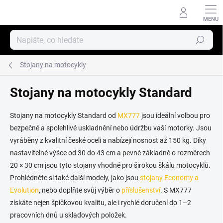
Přejít
na
obsah
Hledat
Stojany na motocykly
Stojany na motocykly Standard
Stojany na motocykly Standard od
MX777
jsou ideální volbou pro
bezpečné a spolehlivé uskladnění nebo údržbu vaší motorky. Jsou
vyráběny z kvalitní české oceli a nabízejí nosnost až 150 kg. Díky
nastavitelné výšce od 30 do 43 cm a pevné základně o rozměrech
20 × 30 cm jsou tyto stojany vhodné pro širokou škálu motocyklů.
Prohlédněte si také další modely, jako jsou
stojany Economy a
Evolution
, nebo doplňte svůj výběr o
příslušenství
. S MX777
získáte nejen špičkovou kvalitu, ale i rychlé doručení do 1–2
pracovních dnů u skladových položek.