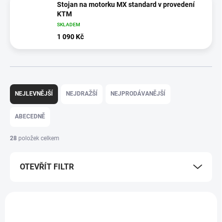
Stojan na motorku MX standard v provedení
KTM
SKLADEM
1 090 Kč
Ř
a
NEJLEVNĚJŠÍ
NEJDRAŽŠÍ
NEJPRODÁVANĚJŠÍ
z
e
ABECEDNĚ
n
í
28
položek celkem
p
r
OTEVŘÍT FILTR
o
d
u
V
k
ý
t
p