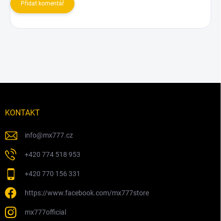
Přidat komentář
Z
á
p
KONTAKT
a
t
info
@
mx777.cz
í
+420 774 518 953
+420 770 156 331
https://www.facebook.com/mx777store
mx777official